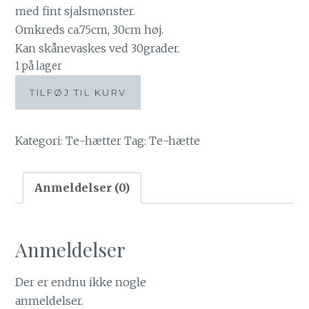
med fint sjalsmønster.
Omkreds ca.75cm, 30cm høj.
Kan skånevaskes ved 30grader.
1 på lager
Tehætte
TILFØJ TIL KURV
med
stiliserede
blomster
Kategori:
Te-hætter
Tag:
Te-hætte
antal
Anmeldelser (0)
Anmeldelser
Der er endnu ikke nogle
anmeldelser.