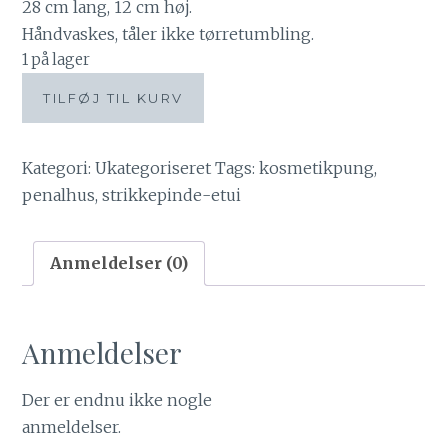
28 cm lang, 12 cm høj.
Håndvaskes, tåler ikke tørretumbling.
1 på lager
Etui
TILFØJ TIL KURV
med
et
tvist
Kategori:
Ukategoriseret
Tags:
kosmetikpung
,
-
penalhus
,
strikkepinde-etui
fuglekvidder
antal
Anmeldelser (0)
Anmeldelser
Der er endnu ikke nogle
anmeldelser.