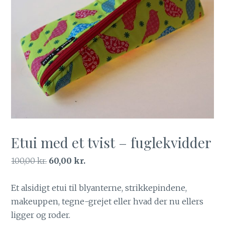
Etui med et tvist – fuglekvidder
Den
Den
100,00
kr.
60,00
kr.
oprindelige
aktuelle
pris
pris
Et alsidigt etui til blyanterne, strikkepindene,
var:
er:
makeuppen, tegne-grejet eller hvad der nu ellers
100,00 kr..
60,00 kr..
ligger og roder.