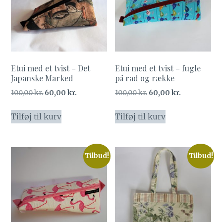
Etui med et tvist – Det
Etui med et tvist – fugle
Japanske Marked
på rad og række
Den
Den
Den
Den
100,00
kr.
60,00
kr.
100,00
kr.
60,00
kr.
oprindelige
aktuelle
oprindelige
aktuelle
pris
pris
pris
pris
Tilføj til kurv
Tilføj til kurv
var:
er:
var:
er:
100,00 kr..
60,00 kr..
100,00 kr..
60,00 kr..
Tilbud!
Tilbud!