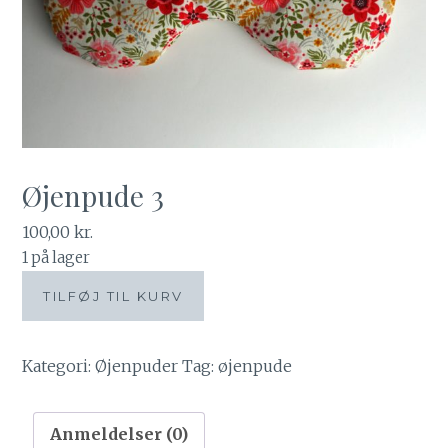
Øjenpude 3
100,00
kr.
1 på lager
Øjenpude
TILFØJ TIL KURV
3
antal
Kategori:
Øjenpuder
Tag:
øjenpude
Anmeldelser (0)