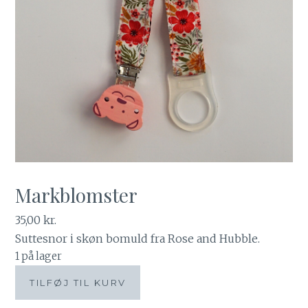
Markblomster
35,00
kr.
Suttesnor i skøn bomuld fra Rose and Hubble.
1 på lager
Markblomster
TILFØJ TIL KURV
antal