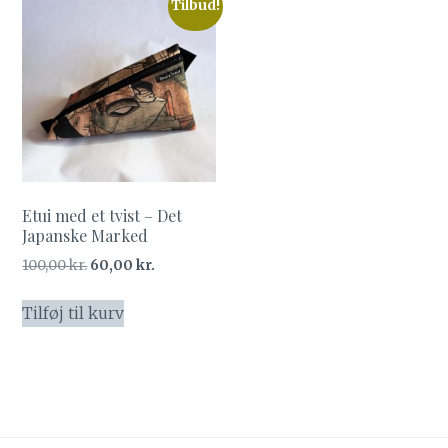
Tilbud!
Etui med et tvist – Det
Japanske Marked
Den
Den
100,00
kr.
60,00
kr.
oprindelige
aktuelle
pris
pris
Tilføj til kurv
var:
er:
100,00 kr..
60,00 kr..