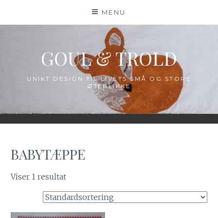
Skip
MENU
to
content
GOUL & TROLD
UNIKT DESIGN TIL LIVETS SMÅ OG STORE
ØJEBLIKKE
BABYTÆPPE
Viser 1 resultat