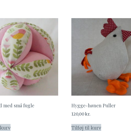
d med små fugle
Hygge-hønen Puller
120,00
kr.
l kurv
Tilføj til kurv