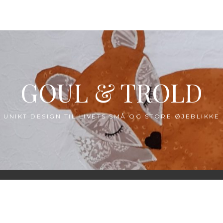
GOUL & TROLD
UNIKT DESIGN TIL LIVETS SMÅ OG STORE ØJEBLIKKE