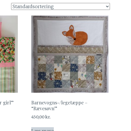
r girl”
Barnevogns-/legetæppe –
“Rævesøvn”
450,00
kr.