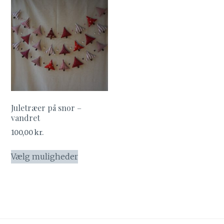
Juletræer på snor –
vandret
100,00
kr.
Dette
Vælg muligheder
vare
har
flere
varianter.
Mulighederne